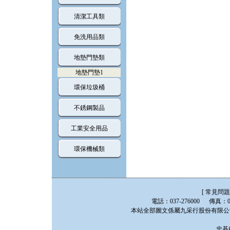
清潔工具類
免洗用品類
地墊門墊類
地墊門墊1
環保垃圾桶
不銹鋼製品
工業安全用品
環保機械類
[
常見問題
電話：037-276000 傳真：0
本站全部圖文係屬九采行股份有限公司版
忠碁