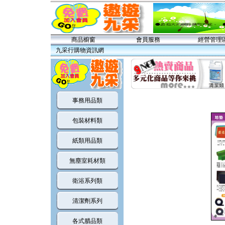
商品櫥窗
會員服務
經營管理
九采行購物資訊網
事務用品類
包裝材料類
紙類用品類
無塵室耗材類
衛浴系列類
清潔劑系列
各式腊品類