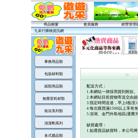
商品櫥窗
會員服務
經營管理
九采行購物資訊網
事務用品類
包裝材料類
紙類用品類
配送方式：
1.本網站一律採用貨到附款。
2.本網站目前貨物寄送交由
無塵室耗材類
3.指定時間送達，早上8點至
4.每次購買滿1500以上享有
衛浴系列類
5.澎湖、金門外島地區(運費
清潔劑系列
缺貨處理：
1.如遇貨品缺貨時，本公司
各式腊品類