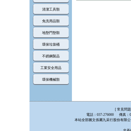
清潔工具類
免洗用品類
地墊門墊類
環保垃圾桶
不銹鋼製品
工業安全用品
環保機械類
[
常見問題
電話：037-276000 傳真：0
本站全部圖文係屬九采行股份有限公司版
忠碁